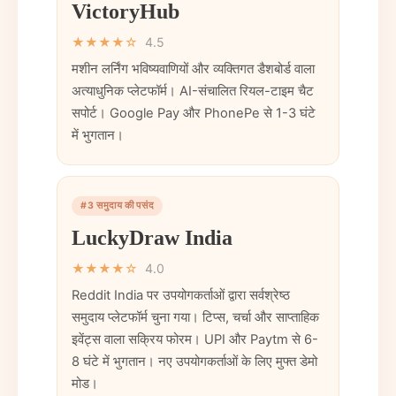
VictoryHub
★★★★☆
4.5
मशीन लर्निंग भविष्यवाणियों और व्यक्तिगत डैशबोर्ड वाला
अत्याधुनिक प्लेटफॉर्म। AI-संचालित रियल-टाइम चैट
सपोर्ट। Google Pay और PhonePe से 1-3 घंटे
में भुगतान।
#3 समुदाय की पसंद
LuckyDraw India
★★★★☆
4.0
Reddit India पर उपयोगकर्ताओं द्वारा सर्वश्रेष्ठ
समुदाय प्लेटफॉर्म चुना गया। टिप्स, चर्चा और साप्ताहिक
इवेंट्स वाला सक्रिय फोरम। UPI और Paytm से 6-
8 घंटे में भुगतान। नए उपयोगकर्ताओं के लिए मुफ्त डेमो
मोड।