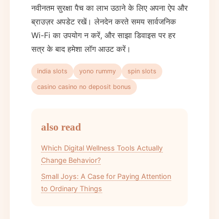
नवीनतम सुरक्षा पैच का लाभ उठाने के लिए अपना ऐप और
ब्राउज़र अपडेट रखें। लेनदेन करते समय सार्वजनिक
Wi-Fi का उपयोग न करें, और साझा डिवाइस पर हर
सत्र के बाद हमेशा लॉग आउट करें।
india slots
yono rummy
spin slots
casino casino no deposit bonus
also read
Which Digital Wellness Tools Actually
Change Behavior?
Small Joys: A Case for Paying Attention
to Ordinary Things